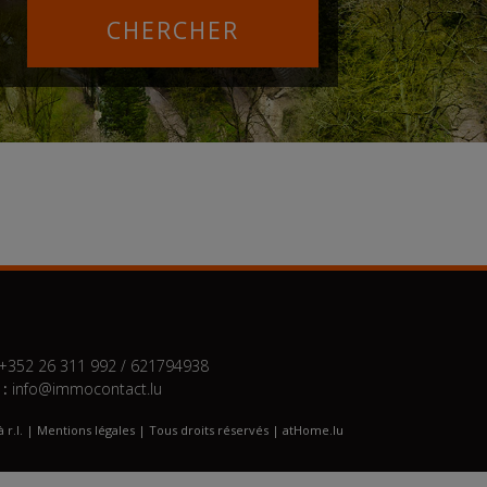
+352 26 311 992 / 621794938
 :
info@immocontact.lu
r.l. |
Mentions légales
| Tous droits réservés | atHome.lu