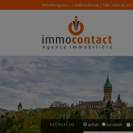
, 18 Kettengaass - L-5680 Dalheim |
Tél.:
+352 26 311
achat
location
RECHERCHE