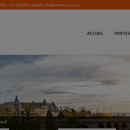
 992 / 621794938 |
Email:
info@immocontact.lu
ACCUEIL
VENTES
neuf