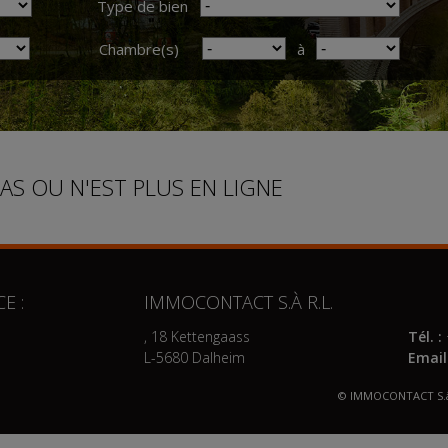
Type de bien
Chambre(s)
à
PAS OU N'EST PLUS EN LIGNE
E :
IMMOCONTACT S.À R.L.
, 18 Kettengaass
Tél. :
L-5680 Dalheim
Email
© IMMOCONTACT S.à 