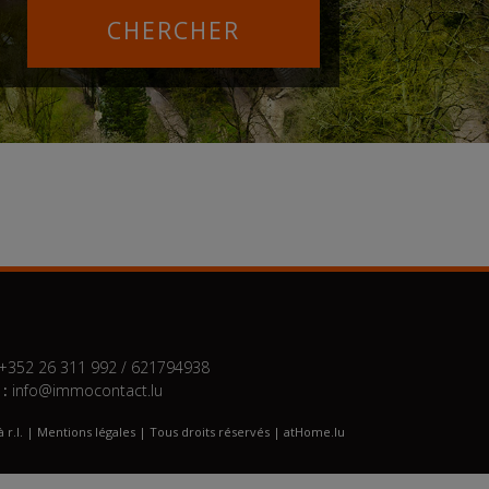
+352 26 311 992 / 621794938
 :
info@immocontact.lu
r.l. |
Mentions légales
| Tous droits réservés | atHome.lu