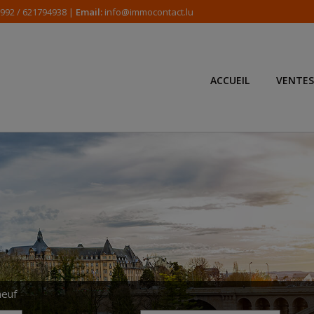
 992 / 621794938 |
Email:
info@immocontact.lu
ACCUEIL
VENTES
neuf