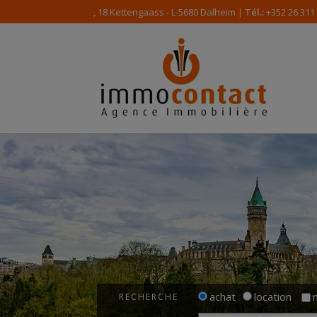
, 18 Kettengaass - L-5680 Dalheim |
Tél.:
+352 26 311
achat
location
RECHERCHE