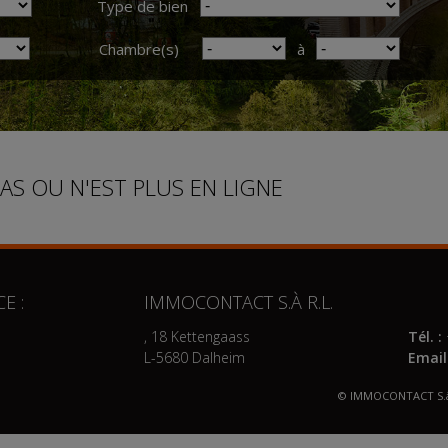
Type de bien
Chambre(s)
à
PAS OU N'EST PLUS EN LIGNE
E :
IMMOCONTACT S.À R.L.
, 18 Kettengaass
Tél. :
L-5680 Dalheim
Email
© IMMOCONTACT S.à 